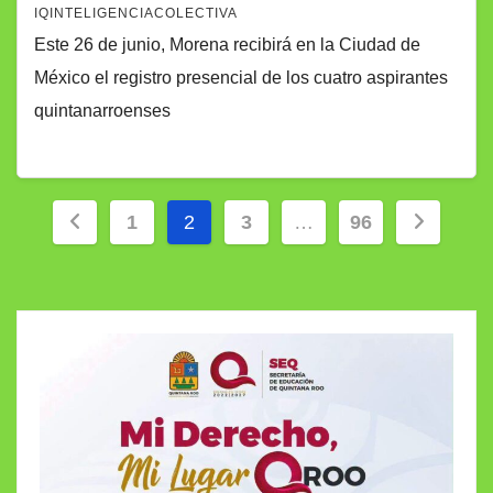
IQINTELIGENCIACOLECTIVA
Este 26 de junio, Morena recibirá en la Ciudad de
México el registro presencial de los cuatro aspirantes
quintanarroenses
Paginación
1
2
3
…
96
de
entradas