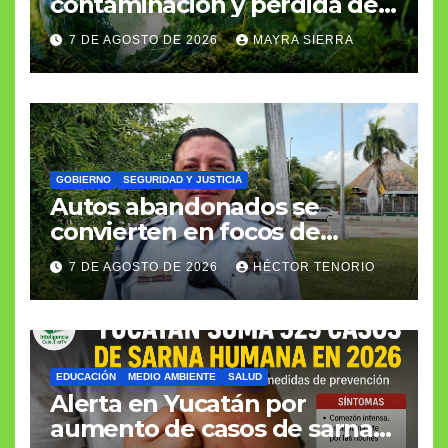
contaminación y pérdida de
biodiversidad
7 DE AGOSTO DE 2026
MAYRA SIERRA
GOBIERNO
SEGURIDAD Y JUSTICIA
Autos abandonados se
convierten en focos de
infección e inseguridad
7 DE AGOSTO DE 2026
HÉCTOR TENORIO
EDUCACIÓN
MEDIO AMBIENTE
SALUD
Alerta en Yucatán por
aumento de casos de sarna