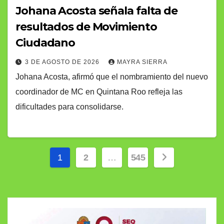
Johana Acosta señala falta de
resultados de Movimiento
Ciudadano
3 DE AGOSTO DE 2026
MAYRA SIERRA
Johana Acosta, afirmó que el nombramiento del nuevo
coordinador de MC en Quintana Roo refleja las
dificultades para consolidarse.
Paginación
1
2
…
545
de
entradas