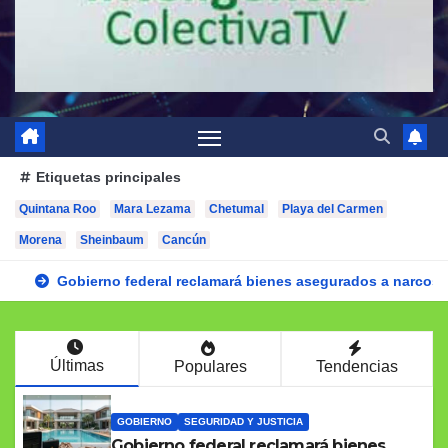
Etiquetas principales
Quintana Roo
Mara Lezama
Chetumal
Playa del Carmen
Morena
Sheinbaum
Cancún
Gobierno federal reclamará bienes asegurados a narcos 
Últimas
Populares
Tendencias
GOBIERNO
SEGURIDAD Y JUSTICIA
Gobierno federal reclamará bienes