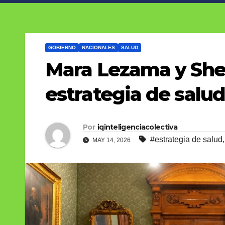
GOBIERNO
NACIONALES
SALUD
Mara Lezama y She
estrategia de salu
Por
iqinteligenciacolectiva
#estrategia de salud
MAY 14, 2026