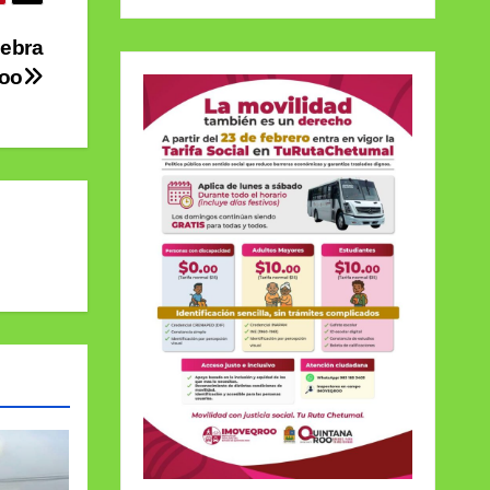
nebra
Roo