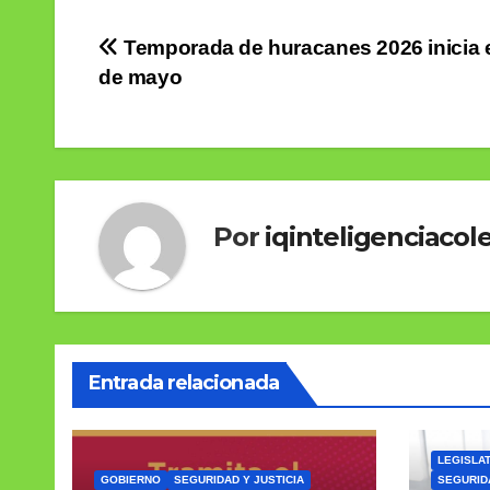
Navegación
Temporada de huracanes 2026 inicia 
de mayo
de
entradas
Por
iqinteligenciacole
Entrada relacionada
LEGISLAT
GOBIERNO
SEGURIDAD Y JUSTICIA
SEGURIDA