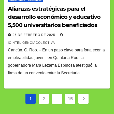
Alianzas estratégicas para el
desarrollo económico y educativo
5,500 universitarios beneficiados
26 DE FEBRERO DE 2025
IQINTELIGENCIACOLECTIVA
Cancún, Q. Roo. – En un paso clave para fortalecer la
empleabilidad juvenil en Quintana Roo, la
gobernadora Mara Lezama Espinosa atestiguó la
firma de un convenio entre la Secretaría…
Paginación
1
2
…
15
de