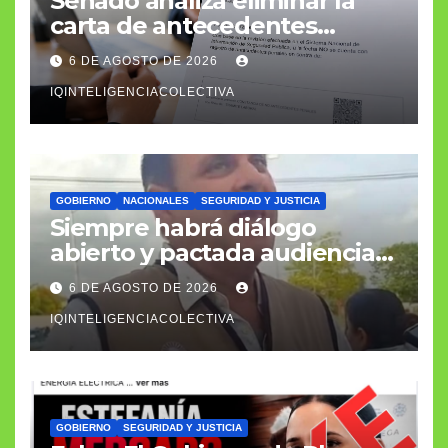
Senado analiza eliminar la
carta de antecedentes
penales como requisito
6 DE AGOSTO DE 2026
laboral
IQINTELIGENCIACOLECTIVA
GOBIERNO
NACIONALES
SEGURIDAD Y JUSTICIA
Siempre habrá diálogo
abierto y pactada audiencia
con el fiscal general
6 DE AGOSTO DE 2026
IQINTELIGENCIACOLECTIVA
GOBIERNO
SEGURIDAD Y JUSTICIA