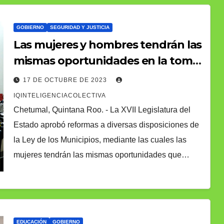
GOBIERNO
SEGURIDAD Y JUSTICIA
Las mujeres y hombres tendrán las
mismas oportunidades en la toma
de decisiones a nivel municipal
17 DE OCTUBRE DE 2023
IQINTELIGENCIACOLECTIVA
Chetumal, Quintana Roo. - La XVII Legislatura del
Estado aprobó reformas a diversas disposiciones de
la Ley de los Municipios, mediante las cuales las
mujeres tendrán las mismas oportunidades que…
EDUCACIÓN
GOBIERNO