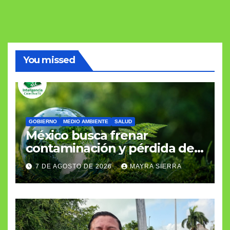
You missed
GOBIERNO
MEDIO AMBIENTE
SALUD
México busca frenar
contaminación y pérdida de
biodiversidad
7 DE AGOSTO DE 2026
MAYRA SIERRA