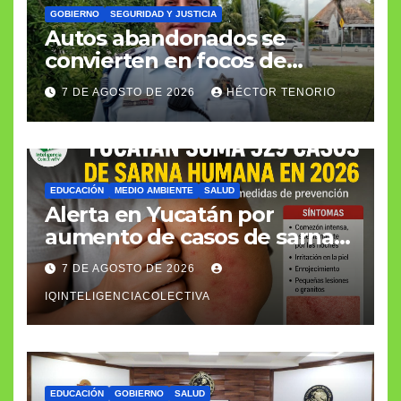
GOBIERNO
SEGURIDAD Y JUSTICIA
Autos abandonados se
convierten en focos de
infección e inseguridad
7 DE AGOSTO DE 2026
HÉCTOR TENORIO
EDUCACIÓN
MEDIO AMBIENTE
SALUD
Alerta en Yucatán por
aumento de casos de sarna
humana
7 DE AGOSTO DE 2026
IQINTELIGENCIACOLECTIVA
EDUCACIÓN
GOBIERNO
SALUD