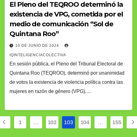
El Pleno del TEQROO determinó la
existencia de VPG, cometida por el
medio de comunicación “Sol de
Quintana Roo”
10 DE JUNIO DE 2024
IQINTELIGENCIACOLECTIVA
En sesión pública, el Pleno del Tribunal Electoral de
Quintana Roo (TEQROO), determinó por unanimidad
de votos la existencia de violencia política contra las
mujeres en razón de género (VPG),…
Paginación
1
…
102
103
104
…
155
de