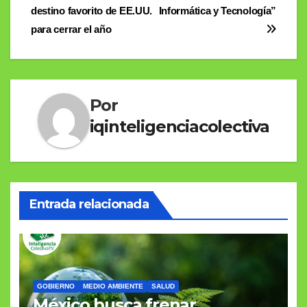
destino favorito de EE.UU.
Informática y Tecnología”
de
para cerrar el año
entradas
Por
iqinteligenciacolectiva
Entrada relacionada
GOBIERNO
MEDIO AMBIENTE
SALUD
México busca frenar