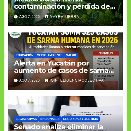
contaminación y pérdida de
biodiversidad
AGO 7, 2026
MAYRA SIERRA
EDUCACIÓN
MEDIO AMBIENTE
SALUD
Alerta en Yucatán por
aumento de casos de sarna
humana
AGO 7, 2026
IQINTELIGENCIACOLECTIVA
LEGISLATIVAS
NACIONALES
SEGURIDAD Y JUSTICIA
Senado analiza eliminar la