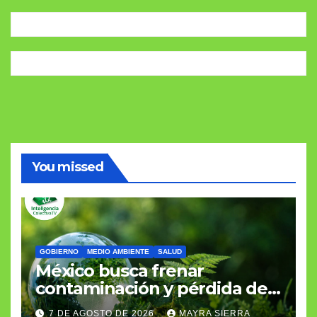
You missed
GOBIERNO
MEDIO AMBIENTE
SALUD
México busca frenar
contaminación y pérdida de
biodiversidad
7 DE AGOSTO DE 2026
MAYRA SIERRA