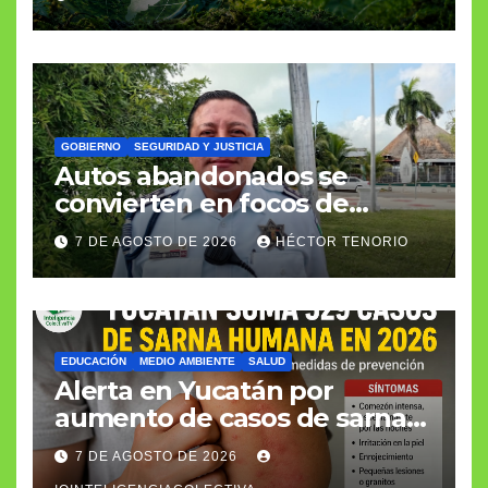
GOBIERNO
SEGURIDAD Y JUSTICIA
Autos abandonados se
convierten en focos de
infección e inseguridad
7 DE AGOSTO DE 2026
HÉCTOR TENORIO
EDUCACIÓN
MEDIO AMBIENTE
SALUD
Alerta en Yucatán por
aumento de casos de sarna
humana
7 DE AGOSTO DE 2026