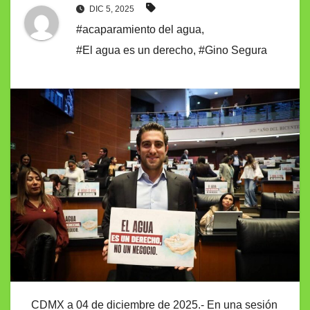
DIC 5, 2025
#acaparamiento del agua
,
#El agua es un derecho
,
#Gino Segura
CDMX a 04 de diciembre de 2025.- En una sesión