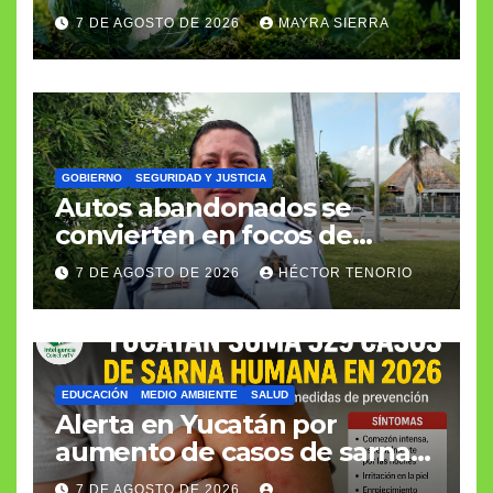
biodiversidad
7 DE AGOSTO DE 2026
MAYRA SIERRA
GOBIERNO
SEGURIDAD Y JUSTICIA
Autos abandonados se
convierten en focos de
infección e inseguridad
7 DE AGOSTO DE 2026
HÉCTOR TENORIO
EDUCACIÓN
MEDIO AMBIENTE
SALUD
Alerta en Yucatán por
aumento de casos de sarna
humana
7 DE AGOSTO DE 2026