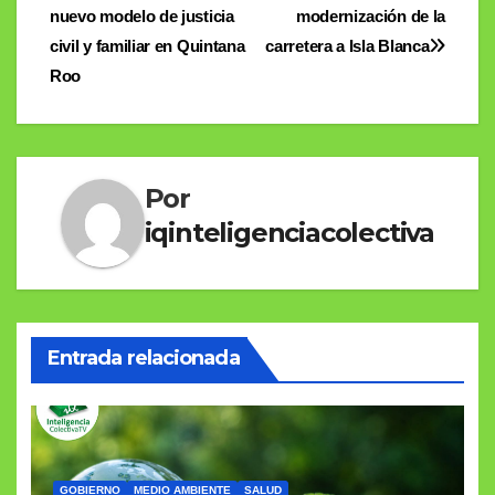
nuevo modelo de justicia
modernización de la
de
civil y familiar en Quintana
carretera a Isla Blanca
entradas
Roo
Por
iqinteligenciacolectiva
Entrada relacionada
GOBIERNO
MEDIO AMBIENTE
SALUD