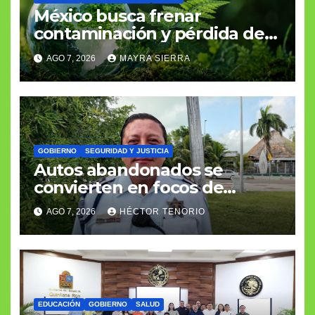
México busca frenar
contaminación y pérdida de
biodiversidad
AGO 7, 2026
MAYRA SIERRA
GOBIERNO
SEGURIDAD Y JUSTICIA
Autos abandonados se
convierten en focos de
infección e inseguridad
AGO 7, 2026
HÉCTOR TENORIO
EDUCACIÓN
GOBIERNO
SALUD