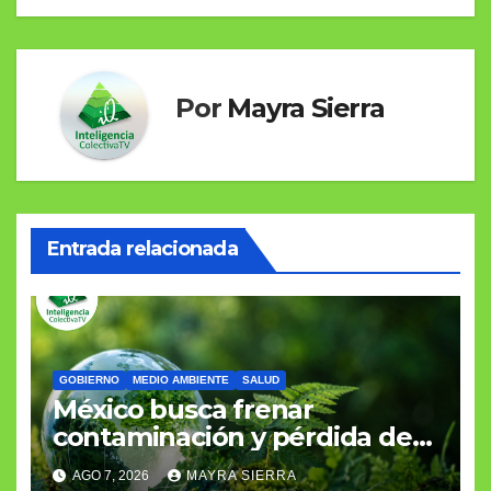
Por
Mayra Sierra
Entrada relacionada
GOBIERNO
MEDIO AMBIENTE
SALUD
México busca frenar
contaminación y pérdida de
biodiversidad
AGO 7, 2026
MAYRA SIERRA