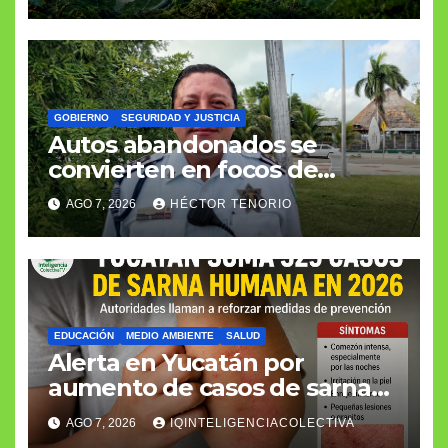
GOBIERNO
SEGURIDAD Y JUSTICIA
Autos abandonados se
convierten en focos de
infección e inseguridad
AGO 7, 2026
HÉCTOR TENORIO
EDUCACIÓN
MEDIO AMBIENTE
SALUD
Alerta en Yucatán por
aumento de casos de sarna
humana
AGO 7, 2026
IQINTELIGENCIACOLECTIVA