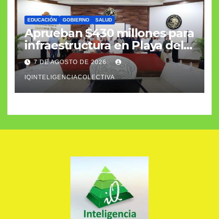
EDUCACIÓN
GOBIERNO
SALUD
Aprueban $430 millones para
infraestructura en Playa del
Carmen
7 DE AGOSTO DE 2026
IQINTELIGENCIACOLECTIVA