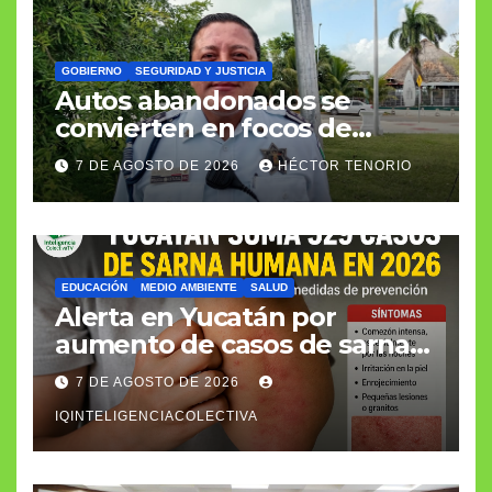
GOBIERNO
SEGURIDAD Y JUSTICIA
Autos abandonados se
convierten en focos de
infección e inseguridad
7 DE AGOSTO DE 2026
HÉCTOR TENORIO
EDUCACIÓN
MEDIO AMBIENTE
SALUD
Alerta en Yucatán por
aumento de casos de sarna
humana
7 DE AGOSTO DE 2026
IQINTELIGENCIACOLECTIVA