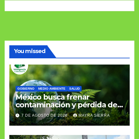
You missed
GOBIERNO
MEDIO AMBIENTE
SALUD
México busca frenar
contaminación y pérdida de
biodiversidad
7 DE AGOSTO DE 2026
MAYRA SIERRA