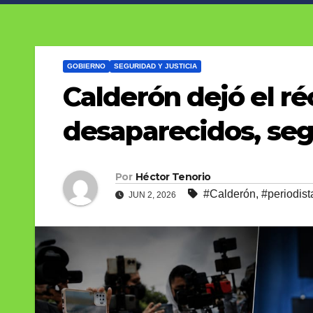
GOBIERNO
SEGURIDAD Y JUSTICIA
Calderón dejó el ré
desaparecidos, seg
Por
Héctor Tenorio
#Calderón
,
#periodis
JUN 2, 2026