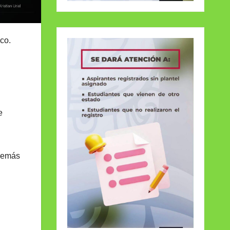
co.
e
además