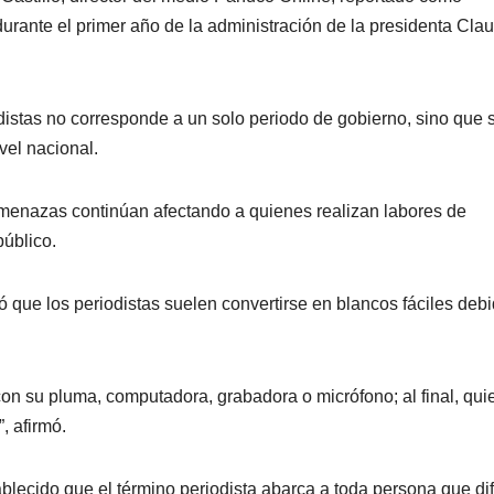
urante el primer año de la administración de la presidenta Cla
odistas no corresponde a un solo periodo de gobierno, sino que 
vel nacional.
menazas continúan afectando a quienes realizan labores de
público.
 que los periodistas suelen convertirse en blancos fáciles deb
con su pluma, computadora, grabadora o micrófono; al final, qu
, afirmó.
blecido que el término periodista abarca a toda persona que di