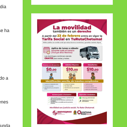
udia
se ha
ido a
ienes
funda