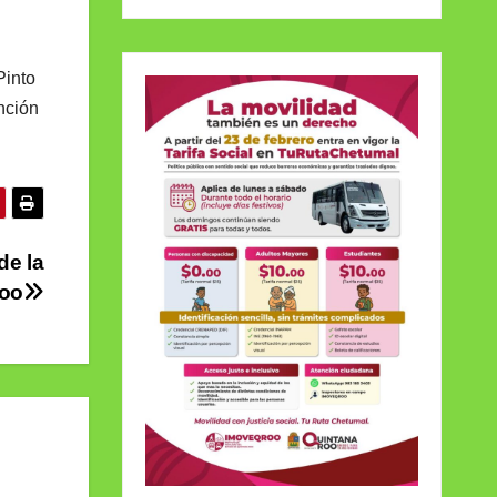
Pinto
nción
de la
Roo