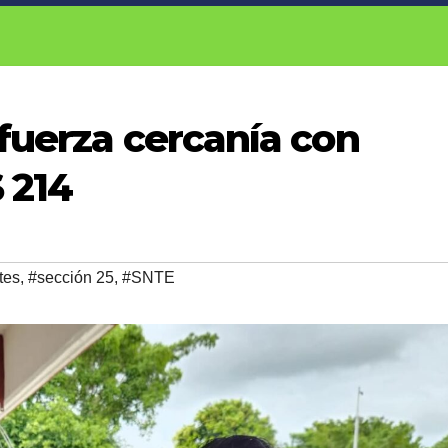
fuerza cercanía con
 214
tes
,
#sección 25
,
#SNTE