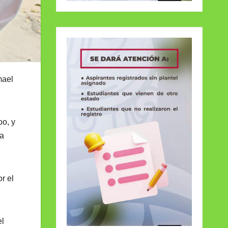
mael
o, y
la
r el
el