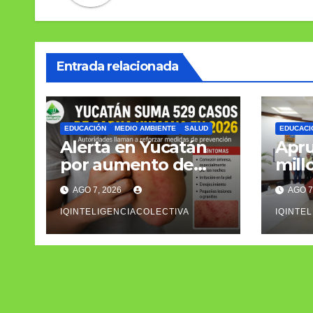
Entrada relacionada
EDUCACIÓN
MEDIO AMBIENTE
SALUD
EDUCACI
Alerta en Yucatán
Apr
por aumento de
mill
casos de sarna
infr
AGO 7, 2026
AGO 7
humana
Play
IQINTELIGENCIACOLECTIVA
IQINTE