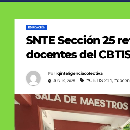
EDUCACIÓN
SNTE Sección 25 re
docentes del CBTIS
Por
iqinteligenciacolectiva
#CBTIS 214
,
#docen
JUN 19, 2025