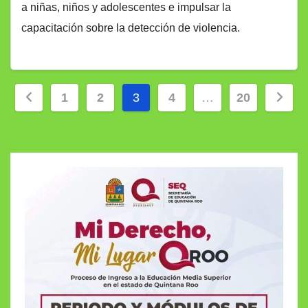
a niñas, niños y adolescentes e impulsar la
capacitación sobre la detección de violencia.
Paginación
1
2
3
4
…
20
de
entradas