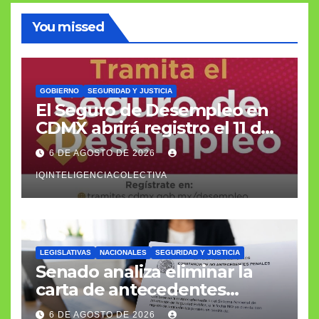
You missed
GOBIERNO
SEGURIDAD Y JUSTICIA
El Seguro de Desempleo en
CDMX abrirá registro el 11 de
agosto con apoyo de 3 mil
6 DE AGOSTO DE 2026
566 pesos
IQINTELIGENCIACOLECTIVA
LEGISLATIVAS
NACIONALES
SEGURIDAD Y JUSTICIA
Senado analiza eliminar la
carta de antecedentes
penales como requisito
6 DE AGOSTO DE 2026