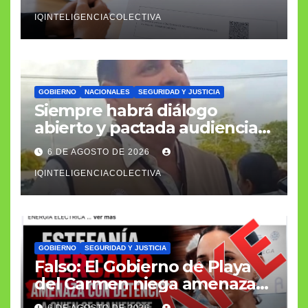
laboral
IQINTELIGENCIACOLECTIVA
GOBIERNO
NACIONALES
SEGURIDAD Y JUSTICIA
Siempre habrá diálogo
abierto y pactada audiencia
con el fiscal general
6 DE AGOSTO DE 2026
IQINTELIGENCIACOLECTIVA
GOBIERNO
SEGURIDAD Y JUSTICIA
Falso: El Gobierno de Playa
del Carmen niega amenazas
a manifestantes por
6 DE AGOSTO DE 2026