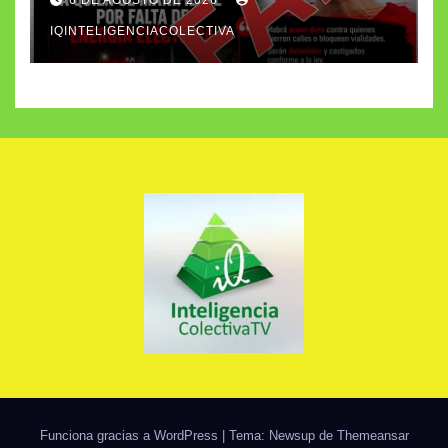
apagones de la CFE
IQINTELIGENCIACOLECTIVA
Funciona gracias a WordPress
|
Tema: Newsup de
Themeansar