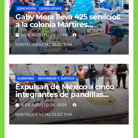
EDUCACIÓN
LEGISLATIVAS
Gaby Mora lleva 425 servicios
a la colonia Mártires
Antorchistas
9 DE AGOSTO DE 2026
IQINTELIGENCIACOLECTIVA
GOBIERNO
SEGURIDAD Y JUSTICIA
Expulsan de México a cinco
integrantes de pandillas
centroamericanas
9 DE AGOSTO DE 2026
IQINTELIGENCIACOLECTIVA