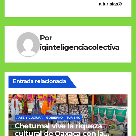
entradas
a turistas
Por
iqinteligenciacolectiva
Entrada relacionada
ARTE Y CULTURA
GOBIERNO
TURISMO
Chetumal vive la riqueza
cultural de Oaxaca con la