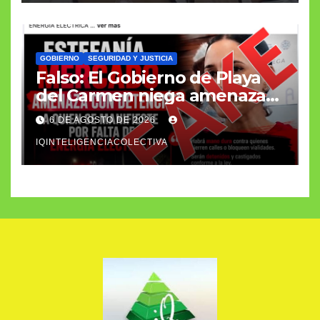
GOBIERNO
SEGURIDAD Y JUSTICIA
Falso: El Gobierno de Playa
del Carmen niega amenazas
a manifestantes por
6 DE AGOSTO DE 2026
apagones de la CFE
IQINTELIGENCIACOLECTIVA