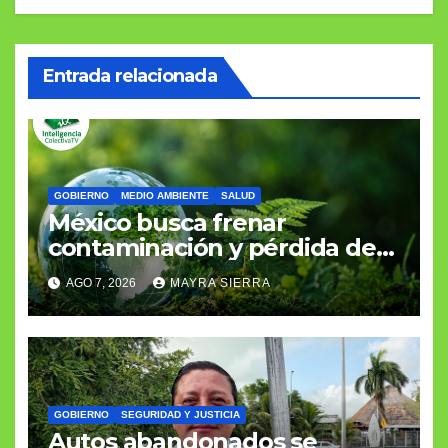
Entrada relacionada
GOBIERNO
MEDIO AMBIENTE
SALUD
México busca frenar
contaminación y pérdida de
biodiversidad
AGO 7, 2026
MAYRA SIERRA
GOBIERNO
SEGURIDAD Y JUSTICIA
Autos abandonados se