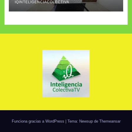
IQINTELIGENCIACOLECTIVA
Funciona gracias a WordPress
|
Tema: Newsup de
Themeansar