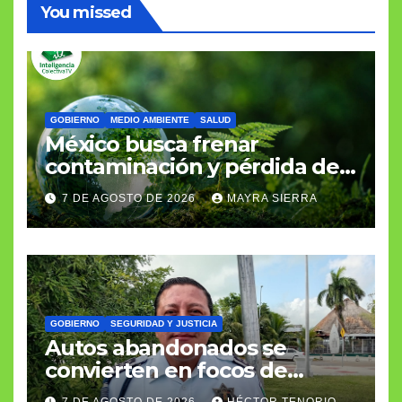
You missed
GOBIERNO
MEDIO AMBIENTE
SALUD
México busca frenar
contaminación y pérdida de
biodiversidad
7 DE AGOSTO DE 2026
MAYRA SIERRA
GOBIERNO
SEGURIDAD Y JUSTICIA
Autos abandonados se
convierten en focos de
infección e inseguridad
7 DE AGOSTO DE 2026
HÉCTOR TENORIO