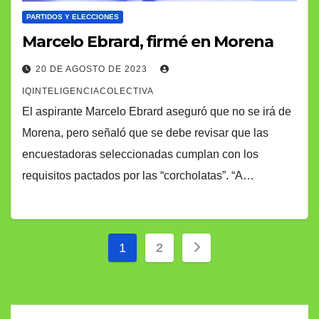
PARTIDOS Y ELECCIONES
Marcelo Ebrard, firmé en Morena
20 DE AGOSTO DE 2023
IQINTELIGENCIACOLECTIVA
El aspirante Marcelo Ebrard aseguró que no se irá de
Morena, pero señaló que se debe revisar que las
encuestadoras seleccionadas cumplan con los
requisitos pactados por las “corcholatas”. “A…
Paginación
1
2
de
entradas