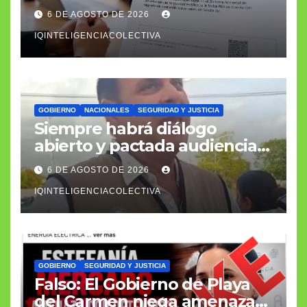
penales como requisito
6 DE AGOSTO DE 2026
laboral
IQINTELIGENCIACOLECTIVA
GOBIERNO
NACIONALES
SEGURIDAD Y JUSTICIA
Siempre habrá diálogo
abierto y pactada audiencia
con el fiscal general
6 DE AGOSTO DE 2026
IQINTELIGENCIACOLECTIVA
GOBIERNO
SEGURIDAD Y JUSTICIA
Falso: El Gobierno de Playa
del Carmen niega amenazas