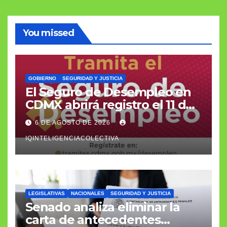
You missed
GOBIERNO
SEGURIDAD Y JUSTICIA
El Seguro de Desempleo en
CDMX abrirá registro el 11 de
agosto con apoyo de 3 mil
6 DE AGOSTO DE 2026
566 pesos
IQINTELIGENCIACOLECTIVA
LEGISLATIVAS
NACIONALES
SEGURIDAD Y JUSTICIA
Senado analiza eliminar la
carta de antecedentes