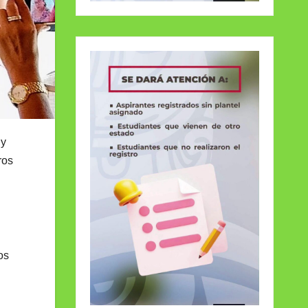
 y
ros
os