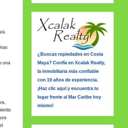
ara
rias
¿Buscas ropiedades en Costa
Maya? Confía en Xcalak Realty,
mo una
la inmobiliaria más confiable
con 19 años de experiencia.
¡Haz clic aquí y encuentra tu
lugar frente al Mar Caribe hoy
va,
mismo!
miento
tura
el