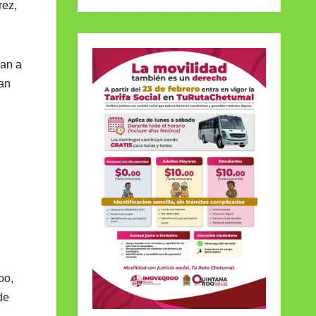
rez,
dan a
tan
oo,
de