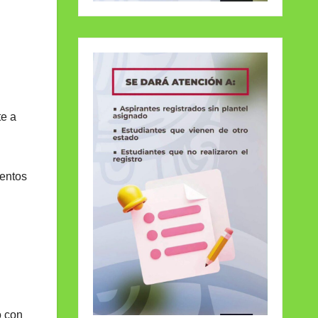
te a
ventos
o con