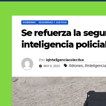
GOBIERNO
SEGURIDAD Y JUSTICIA
Se refuerza la segu
inteligencia policia
Por
iqinteligenciacolectiva
#drones
,
#inteligencia
MAY 8, 2024