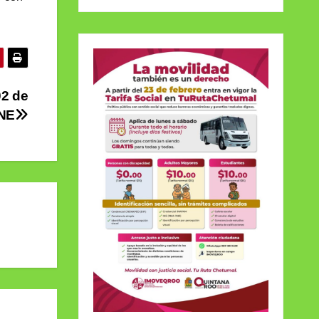
02 de
INE