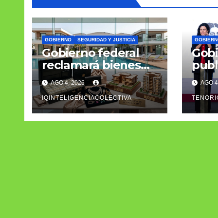
GOBIERNO
SEGURIDAD Y JUSTICIA
GOBIERN
Gobierno federal
Gobi
reclamará bienes
publ
asegurados a
cont
AGO 4, 2026
AGO 4
narcos y
para
delincuentes de
IQINTELIGENCIACOLECTIVA
el g
TENORI
cuello blanco