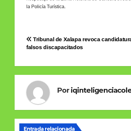
la Policía Turística.
Navegación
Tribunal de Xalapa revoca candidatur
falsos discapacitados
de
entradas
Por
iqinteligenciacole
Entrada relacionada