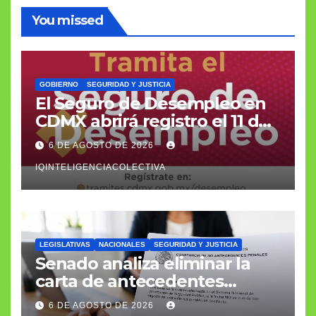
You missed
GOBIERNO
SEGURIDAD Y JUSTICIA
El Seguro de Desempleo en
CDMX abrirá registro el 11 de
agosto con apoyo de 3 mil
6 DE AGOSTO DE 2026
566 pesos
IQINTELIGENCIACOLECTIVA
LEGISLATIVAS
NACIONALES
SEGURIDAD Y JUSTICIA
Senado analiza eliminar la
carta de antecedentes
penales como requisito
6 DE AGOSTO DE 2026