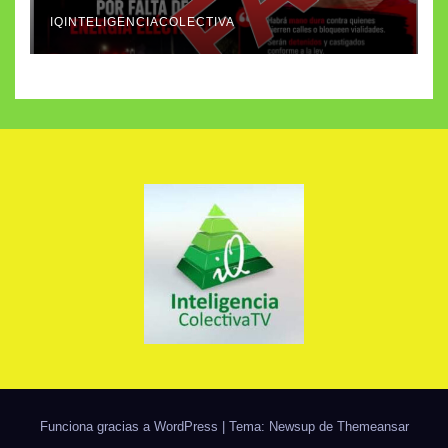
apagones de la CFE
IQINTELIGENCIACOLECTIVA
Funciona gracias a WordPress
|
Tema: Newsup de
Themeansar