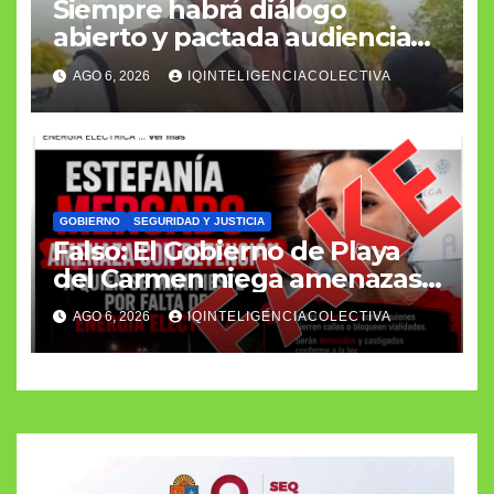
Siempre habrá diálogo
abierto y pactada audiencia
con el fiscal general
AGO 6, 2026
IQINTELIGENCIACOLECTIVA
GOBIERNO
SEGURIDAD Y JUSTICIA
Falso: El Gobierno de Playa
del Carmen niega amenazas
a manifestantes por
AGO 6, 2026
IQINTELIGENCIACOLECTIVA
apagones de la CFE