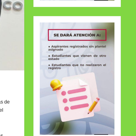
as de
el
as