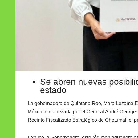
Se abren nuevas posibilid
estado
La gobernadora de Quintana Roo, Mara Lezama Es
México encabezada por el General André Georges F
Recinto Fiscalizado Estratégico de Chetumal, el p
Explicó la Gobernadora, este régimen aduanero esp