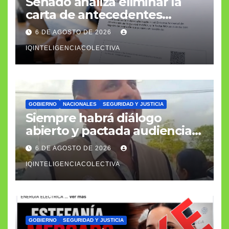
Senado analiza eliminar la
carta de antecedentes
penales como requisito
6 DE AGOSTO DE 2026
laboral
IQINTELIGENCIACOLECTIVA
GOBIERNO
NACIONALES
SEGURIDAD Y JUSTICIA
Siempre habrá diálogo
abierto y pactada audiencia
con el fiscal general
6 DE AGOSTO DE 2026
IQINTELIGENCIACOLECTIVA
GOBIERNO
SEGURIDAD Y JUSTICIA