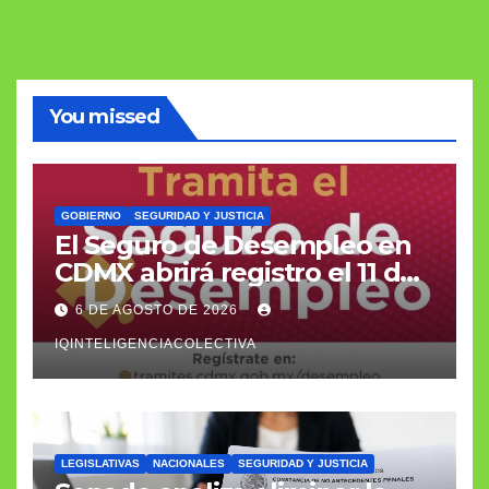
You missed
GOBIERNO
SEGURIDAD Y JUSTICIA
El Seguro de Desempleo en
CDMX abrirá registro el 11 de
agosto con apoyo de 3 mil
6 DE AGOSTO DE 2026
566 pesos
IQINTELIGENCIACOLECTIVA
LEGISLATIVAS
NACIONALES
SEGURIDAD Y JUSTICIA