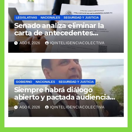
LEGISLATIVAS
NACIONALES
SEGURIDAD Y JUSTICIA
Senado analiza eliminar la
carta de antecedentes
penales como requisito
AGO 6, 2026
IQINTELIGENCIACOLECTIVA
laboral
GOBIERNO
NACIONALES
SEGURIDAD Y JUSTICIA
Siempre habrá diálogo
abierto y pactada audiencia
con el fiscal general
AGO 6, 2026
IQINTELIGENCIACOLECTIVA