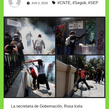
#CNTE
,
#Segob
,
#SEP
JUN 3, 2026
La secretaria de Gobernación, Rosa Icela