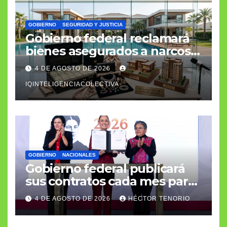
GOBIERNO
SEGURIDAD Y JUSTICIA
Gobierno federal reclamará
bienes asegurados a narcos y
delincuentes de cuello
4 DE AGOSTO DE 2026
blanco
IQINTELIGENCIACOLECTIVA
GOBIERNO
NACIONALES
Gobierno federal publicará
sus contratos cada mes para
transparentar el gasto
4 DE AGOSTO DE 2026
HÉCTOR TENORIO
público