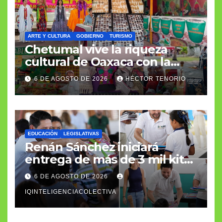
ARTE Y CULTURA
GOBIERNO
TURISMO
Chetumal vive la riqueza
cultural de Oaxaca con la
llegada de la Guelaguetza
6 DE AGOSTO DE 2026
HÉCTOR TENORIO
EDUCACIÓN
LEGISLATIVAS
Renán Sánchez iniciará
entrega de más de 3 mil kits
escolares en Cozumel
6 DE AGOSTO DE 2026
IQINTELIGENCIACOLECTIVA