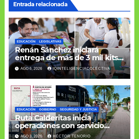
Entrada relacionada
EDUCACIÓN
LEGISLATIVAS
Renán Sánchez iniciará
entrega de más de 3 mil kits
escolares en Cozumel
AGO 6, 2026
IQINTELIGENCIACOLECTIVA
EDUCACIÓN
GOBIERNO
SEGURIDAD Y JUSTICIA
Ruta Calderitas inicia
operaciones con servicio
gratuito durante su primera
AGO 3, 2026
HÉCTOR TENORIO